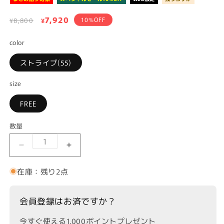
通
セ
7,920
10%OFF
¥8,800
¥
常
ー
価
color
ル
格
価
ストライプ(55)
格
size
FREE
数量
ICHI ストライプフラワープリントストールの数量
ICHI ストライプフラワープリントス
在庫：残り2点
会員登録はお済ですか？
今すぐ使える1,000ポイントプレゼント