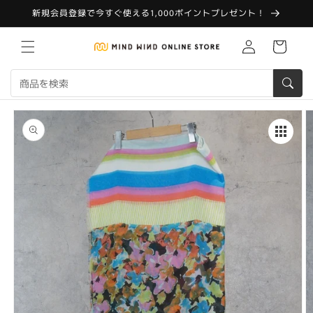
コンテ
新規会員登録で今すぐ使える1,000ポイントプレゼント！
ンツに
進む
Translation
カ
missing:
ー
ja.customer.log.in
ト
商品情
報にス
キップ