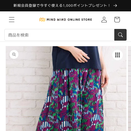
コンテ
新規会員登録で今すぐ使える1,000ポイントプレゼント！
ンツに
進む
Translation
カ
missing:
ー
ja.customer.log.in
ト
商品情
報にス
キップ