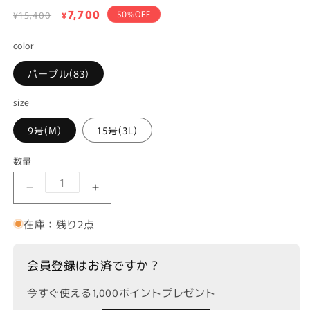
通
セ
7,700
50%OFF
¥15,400
¥
常
ー
価
color
ル
格
価
パープル(83)
格
size
9号(M)
15号(3L)
数量
INDESIGN ストライプ×バインプリントスカート
INDESIGN ストライプ×バインプリ
在庫：残り2点
会員登録はお済ですか？
今すぐ使える1,000ポイントプレゼント