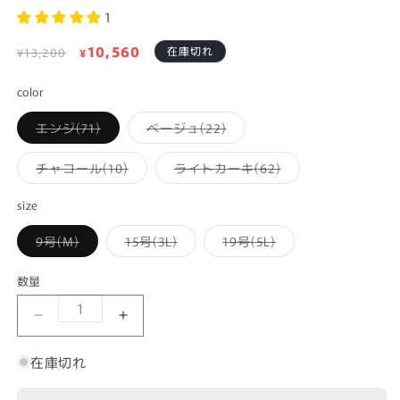
1
通
セ
10,560
在庫切れ
¥13,200
¥
常
ー
価
color
ル
格
価
バ
バ
エンジ(71)
ベージュ(22)
格
リ
リ
エ
エ
ー
ー
バ
バ
チャコール(10)
ライトカーキ(62)
シ
シ
リ
リ
ョ
ョ
エ
エ
ン
ン
ー
ー
size
は
は
シ
シ
在
在
ョ
ョ
庫
庫
バ
バ
バ
9号(M)
15号(3L)
19号(5L)
ン
ン
切
切
リ
リ
リ
は
は
れ
れ
エ
エ
エ
在
在
か
か
ー
ー
ー
庫
庫
数量
販
販
シ
シ
シ
切
切
売
売
ョ
ョ
ョ
れ
れ
で
で
ン
ン
ン
か
か
ハイテンションテーパードパンツの数量を減らす
ハイテンションテーパードパンツの数
き
き
は
は
は
販
販
ま
ま
在
在
在
売
売
せ
せ
庫
庫
庫
で
で
在庫切れ
ん
ん
切
切
切
き
き
れ
れ
れ
ま
ま
か
か
か
せ
せ