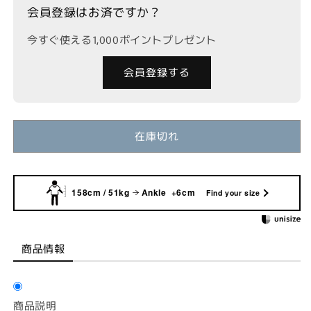
販
販
販
ん
ん
会員登録はお済ですか？
売
売
売
で
で
で
き
き
き
今すぐ使える1,000ポイントプレゼント
ま
ま
ま
せ
せ
せ
ん
ん
ん
会員登録する
在庫切れ
158cm / 51kg
Ankle +6cm
Find your size
商品情報
商品説明