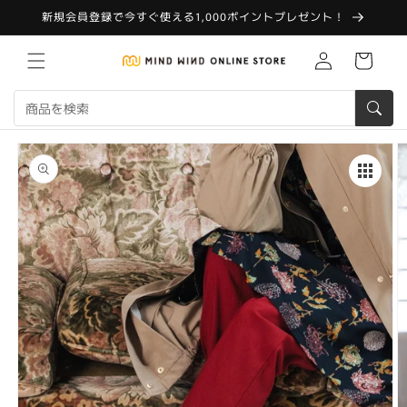
コンテ
新規会員登録で今すぐ使える1,000ポイントプレゼント！
ンツに
進む
Translation
カ
missing:
ー
ja.customer.log.in
ト
商品情
報にス
キップ