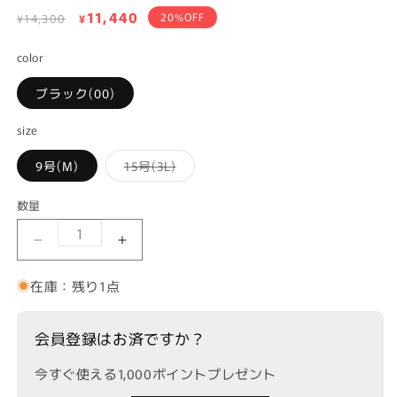
通
セ
11,440
20%OFF
¥14,300
¥
常
ー
価
color
ル
格
価
ブラック(00)
格
size
バ
9号(M)
15号(3L)
リ
エ
ー
数量
シ
ョ
ン
INDESIGN コードエンブロイダリーバンドカラ
INDESIGN コードエンブロイダリ
は
在
庫
在庫：残り1点
切
れ
か
販
会員登録はお済ですか？
売
で
き
今すぐ使える1,000ポイントプレゼント
ま
せ