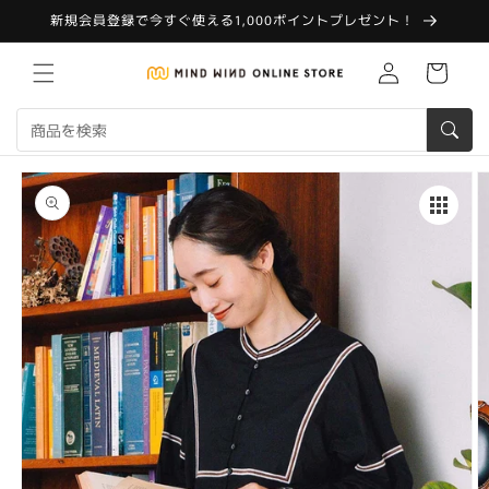
コンテ
新規会員登録で今すぐ使える1,000ポイントプレゼント！
ンツに
進む
Translation
カ
missing:
ー
ja.customer.log.in
ト
商品情
報にス
キップ