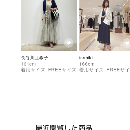
長谷川亜希子
isshiki
161
cm
166
cm
着用サイズ:
FREE
サイズ
着用サイズ:
FREE
サイ
最近閲覧した商品