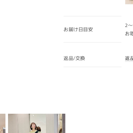
2〜
お届け日目安
お
返品/交換
返