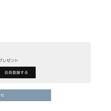
マルチストライプニットBAGの数量を減らす
BRAND】マルチストライプニットBAGの数量を増やす
トプレゼント
会員登録する
切れ