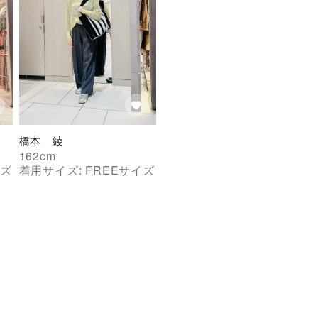
橋本　綾
162
cm
ズ
着用サイズ:
FREE
サイズ