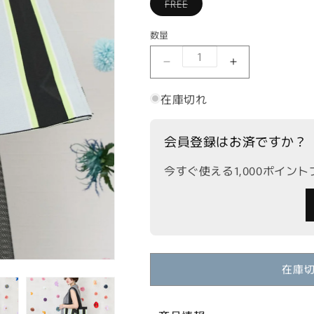
バ
FREE
ン
リ
は
エ
在
ー
庫
数量
シ
切
ョ
れ
ン
か
【SKATIE BRAND】
【SKATIE 
は
販
在
売
庫
で
在庫切れ
切
き
れ
ま
か
せ
販
ん
会員登録はお済ですか？
売
で
き
今すぐ使える1,000ポイン
ま
せ
ん
在庫