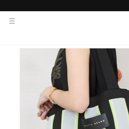
コンテ
ンツに
進む
商品情
報にス
キップ