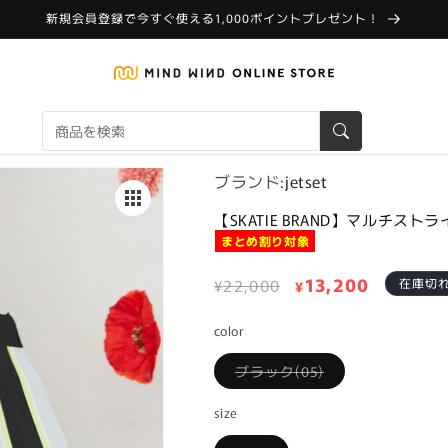
新規会員登録で今すぐ使える1,000ポイントプレゼント！
ブランド:
jetset
【SKATIE BRAND】マルチスト
まとめ割り対象
通
セ
13,200
¥22,000
在庫切
¥
常
ー
color
価
ル
格
価
バ
ブラック(05)
リ
格
エ
ー
size
シ
ョ