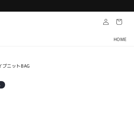
Translation
カ
missing:
ー
ja.customer.log.in
ト
HOME
ライプニットBAG
れ