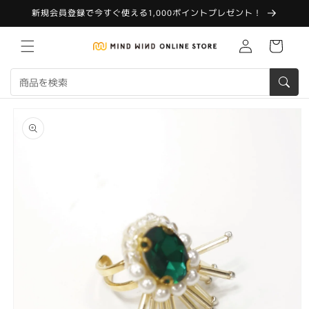
コンテ
新規会員登録で今すぐ使える1,000ポイントプレゼント！
ンツに
進む
Translation
カ
missing:
ー
ja.customer.log.in
ト
商品情
報にス
キップ