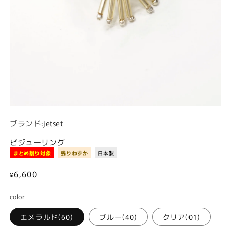
モーダルでメディア (1) を開く
ブランド:
jetset
ビジューリング
まとめ割り対象
残りわずか
日本製
通
6,600
¥
常
color
価
格
エメラルド(60)
ブルー(40)
クリア(01)