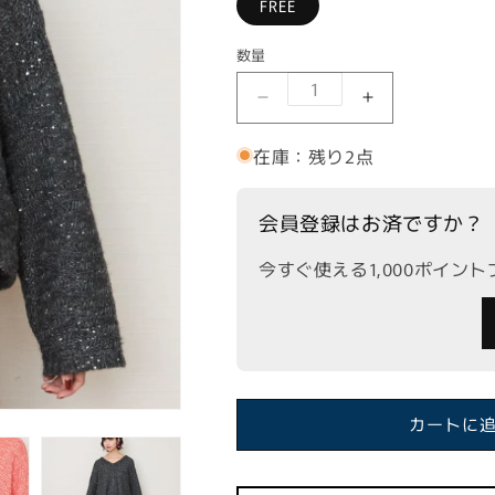
FREE
数量
【FONT LAB】透かし
【FONT L
在庫：残り2点
会員登録はお済ですか？
今すぐ使える1,000ポイン
カートに