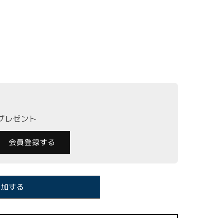
柄スパンコールシャギーニットの数量を減らす
AB】透かし柄スパンコールシャギーニットの数量を増やす
トプレゼント
会員登録する
追加する