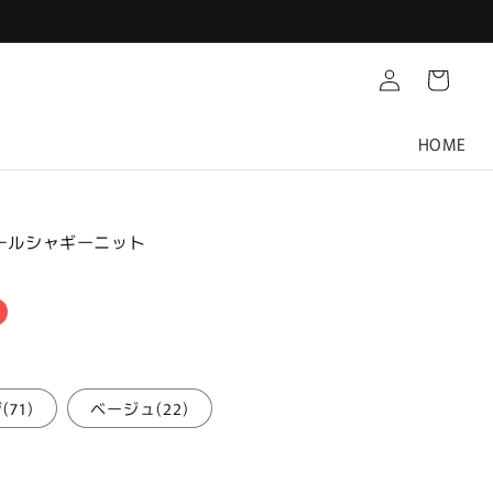
Translation
カ
missing:
ー
ja.customer.log.in
ト
HOME
コールシャギーニット
71)
ベージュ(22)