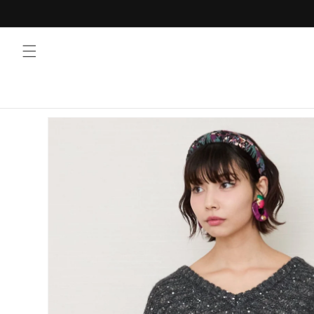
コンテ
ンツに
進む
商品情
報にス
キップ