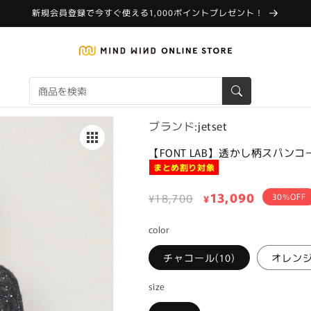
新規会員登録で今すぐ使える1,000ポイントプレゼント！
ブランド:
jetset
【FONT LAB】透かし柄スパン
まとめ割り対象
通
セ
13,090
¥18,700
30%OFF
¥
常
ー
color
価
ル
格
価
チャコール(10)
オレンジ(
格
size