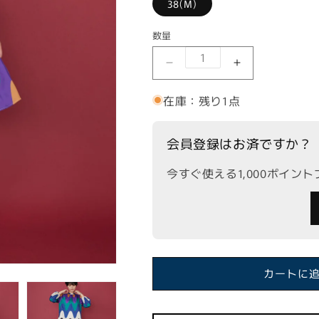
38(M)
数量
【VILAGALLO】マル
【VILAGA
在庫：残り1点
会員登録はお済ですか？
今すぐ使える1,000ポイン
カートに