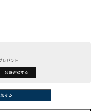
チウェーブ ペプラムワンピースの数量を減らす
LLO】マルチウェーブ ペプラムワンピースの数量を増やす
トプレゼント
会員登録する
追加する