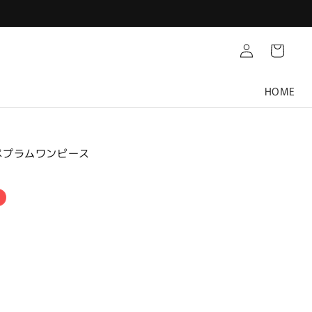
Translation
カ
missing:
ー
ja.customer.log.in
ト
HOME
 ペプラムワンピース