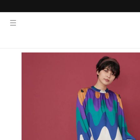
コンテ
ンツに
進む
商品情
報にス
キップ