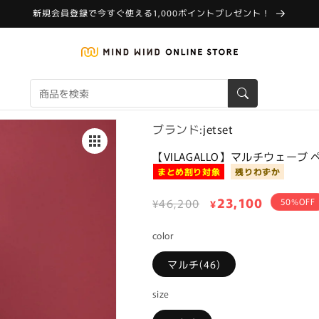
新規会員登録で今すぐ使える1,000ポイントプレゼント！
ブランド:
jetset
【VILAGALLO】マルチウェーブ
まとめ割り対象
残りわずか
通
セ
23,100
¥46,200
50%OFF
¥
常
ー
color
価
ル
格
価
マルチ(46)
格
size