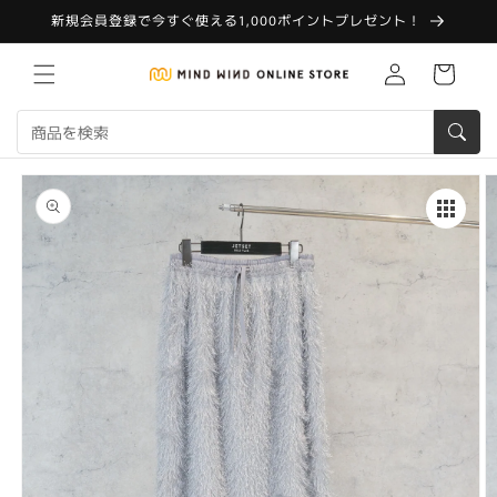
コンテ
新規会員登録で今すぐ使える1,000ポイントプレゼント！
ンツに
進む
Translation
カ
missing:
ー
ja.customer.log.in
ト
商品情
報にス
キップ