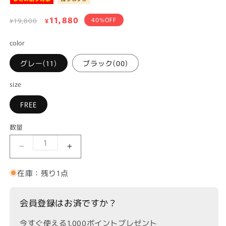
通
セ
11,880
40%OFF
¥19,800
¥
常
ー
価
color
ル
格
価
グレー(11)
ブラック(00)
格
size
FREE
数量
【FONT LAB】フリンジラメ ナロースカートの数
【FONT LAB】フリンジラメ ナロー
在庫：残り1点
会員登録はお済ですか？
今すぐ使える1,000ポイントプレゼント