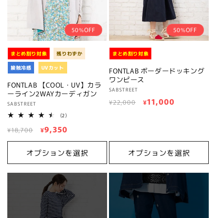
50%OFF
50%OFF
まとめ割り対象
残りわずか
まとめ割り対象
接触冷感
UVカット
FONTLAB ボーダードッキング
ワンピース
FONTLAB 【COOL・UV】カラ
販
SABSTREET
ーライン2WAYカーディガン
通
セ
11,000
売
¥22,000
¥
販
SABSTREET
元:
常
ー
売
2
(2)
レ
価
ル
元:
通
セ
9,350
ビ
¥18,700
¥
格
価
ュ
常
ー
ー
格
数
価
ル
オプションを選択
オプションを選択
の
格
価
合
計
格