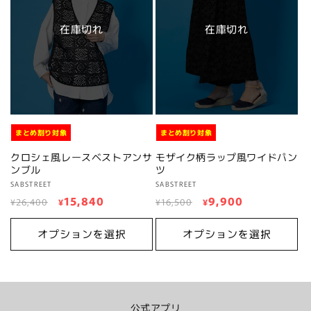
在庫切れ
在庫切れ
まとめ割り対象
まとめ割り対象
クロシェ風レースベストアンサ
モザイク柄ラップ風ワイドパン
ンブル
ツ
販
SABSTREET
販
SABSTREET
通
セ
15,840
通
セ
9,900
売
売
¥26,400
¥
¥16,500
¥
元:
元:
常
ー
常
ー
価
ル
価
ル
オプションを選択
オプションを選択
格
価
格
価
格
格
公式アプリ