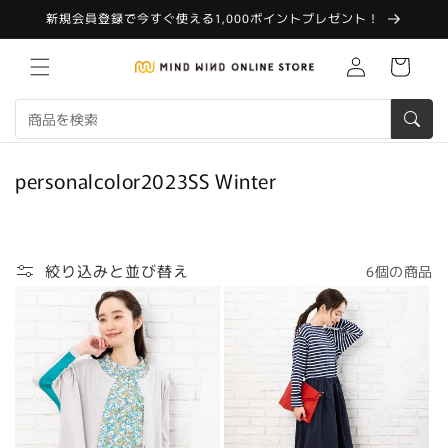
コンテ
新規会員登録で今すぐ使える1,000ポイントプレゼント！
ンツに
進む
Translation
カ
missing:
ー
ja.customer.log.in
ト
コ
personalcolor2023SS Winter
レ
ク
シ
絞り込みと並び替え
6個の商品
ョ
ン
: