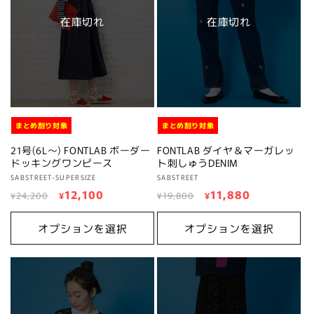
在庫切れ
在庫切れ
まとめ割り対象
まとめ割り対象
21号(6L～) FONTLAB ボーダー
FONTLAB ダイヤ＆マーガレッ
ドッキングワンピース
ト刺しゅうDENIM
販
SABSTREET-SUPERSIZE
販
SABSTREET
通
セ
12,100
通
セ
11,880
売
売
¥24,200
¥
¥19,800
¥
元:
元:
常
ー
常
ー
価
ル
価
ル
オプションを選択
オプションを選択
格
価
格
価
格
格