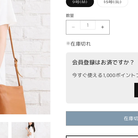
バ
バ
9号(M)
15号(3L)
ン
リ
リ
は
エ
エ
在
ー
ー
庫
数量
シ
シ
切
ョ
ョ
れ
ン
ン
か
KAFFE グリッターフラ
KAFFE グ
は
は
販
在
在
売
庫
庫
で
在庫切れ
切
切
き
れ
れ
ま
か
か
せ
販
販
ん
会員登録はお済ですか？
売
売
で
で
き
き
今すぐ使える1,000ポイン
ま
ま
せ
せ
ん
ん
在庫