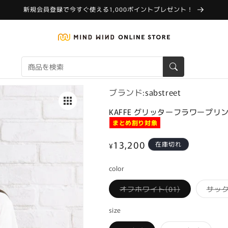
新規会員登録で今すぐ使える1,000ポイントプレゼント！
ブランド:
sabstreet
KAFFE グリッターフラワープリ
まとめ割り対象
通
13,200
在庫切れ
¥
常
color
価
格
バ
オフホワイト(01)
サック
リ
エ
ー
size
シ
ョ