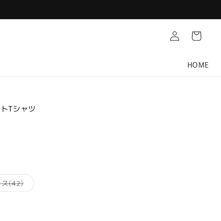
Translation
カ
missing:
ー
ja.customer.log.in
ト
HOME
ントTシャツ
バ
ス(42)
リ
エ
ー
シ
ョ