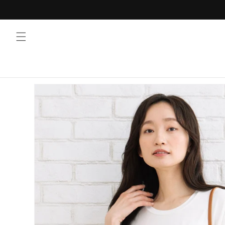
コンテ
ンツに
進む
商品情
報にス
キップ