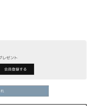
ン
は
在
庫
切
れ
か
ワープリントTシャツの数量を減らす
リッターフラワープリントTシャツの数量を増やす
販
売
で
き
ま
せ
ん
トプレゼント
会員登録する
切れ