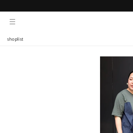
コンテ
ンツに
進む
shoplist