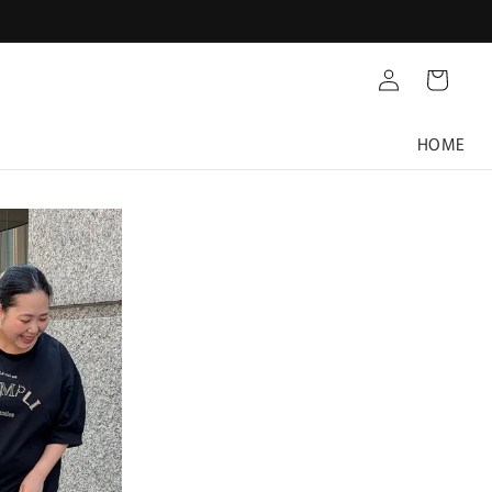
Translation
カ
missing:
ー
ja.customer.log.in
ト
HOME