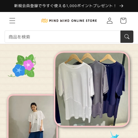
コンテ
新規会員登録で今すぐ使える1,000ポイントプレゼント！
ンツに
進む
Translation
カ
missing:
ー
ja.customer.log.in
ト