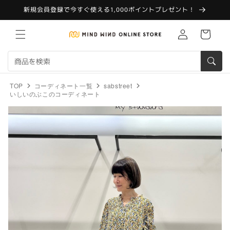
コンテ
新規会員登録で今すぐ使える1,000ポイントプレゼント！
ンツに
進む
Translation
カ
missing:
ー
ja.customer.log.in
ト
TOP
コーディネート一覧
sabstreet
いしいのぶこのコーディネート